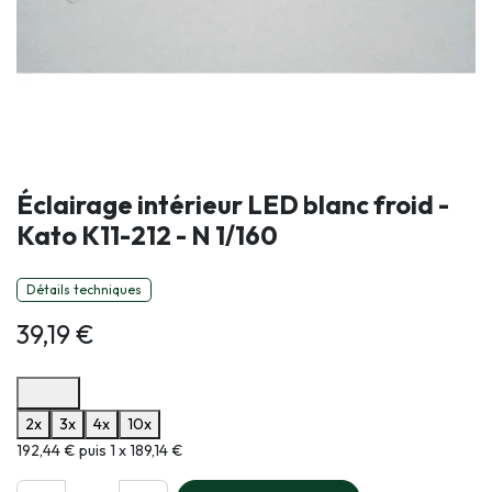
Éclairage intérieur LED blanc froid -
Kato K11-212 - N 1/160
Détails techniques
39,19
€
Options de paiement disponibles
2x
3x
4x
10x
Informations sur le plan de paiement sélectionné
192,44 € puis 1 x 189,14 €