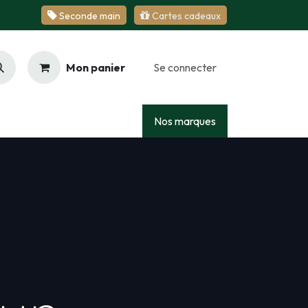
Se​​​​conde ​​​​m​​a​​in
Cartes cadeaux
Mon panier
Se connecter
Racing
Junior
Services
Nos marques