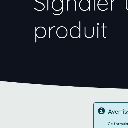
Signaler 
produit
Averti
Ce formula