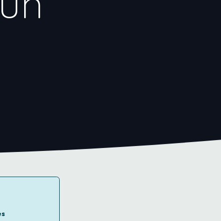
 un
es