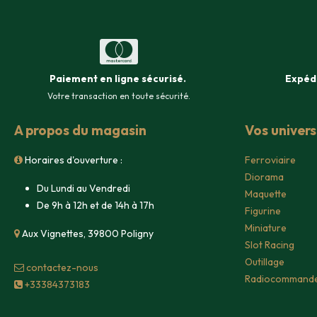
Paiement en ligne sécurisé
.
Expéd
Votre transaction en toute sécurité.
A propos du magasin
Vos univer
Horaires d'ouverture :
Ferroviaire
Diorama
Du Lundi au Vendredi
Maquette
De 9h à 12h et de 14h à 17h
Figurine
Miniature
Aux Vignettes, 39800 Poligny
Slot Racing
Outillage
contacte​z-nous
Radiocommand
+33384373183