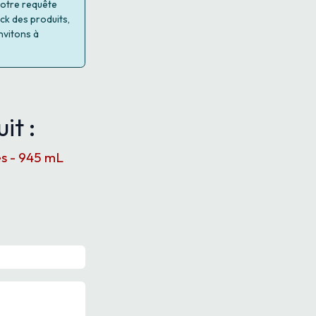
 votre requête
ock des produits,
nvitons à
it :
es - 945 mL