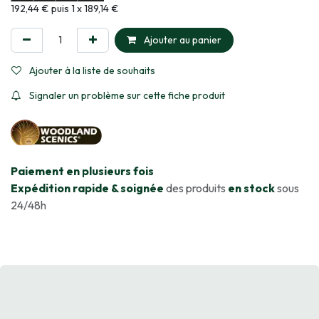
Informations sur le plan de paiement sélectionné
192,44 € puis 1 x 189,14 €
Ajouter au panier
Ajouter à la liste de souhaits
Signaler un problème sur cette fiche produit
​Paiement en plusieurs fois
Expédition rapide & soignée
des produits
en stock
sous
24/48h