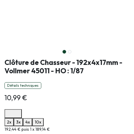
Clôture de Chasseur - 192x4x17mm -
Vollmer 45011 - HO : 1/87
Détails techniques
10,99
€
Options de paiement disponibles
2x
3x
4x
10x
Informations sur le plan de paiement sélectionné
192,44 € puis 1 x 189,14 €