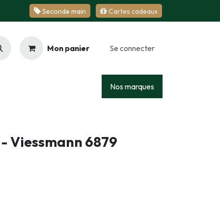
Se​​​​conde ​​​​m​​a​​in
Cartes cadeaux
Mon panier
Se connecter
Racing
Junior
Services
Nos marques
s - Viessmann 6879