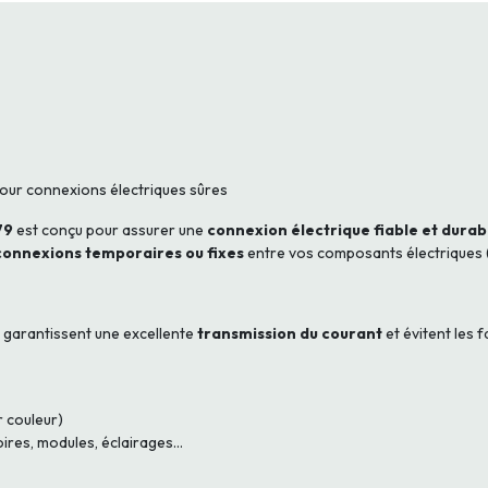
Pour connexions électriques sûres
79
est conçu pour assurer une
connexion électrique fiable et durab
connexions temporaires ou fixes
entre vos composants électriques (é
s garantissent une excellente
transmission du courant
et évitent les 
r couleur)
res, modules, éclairages...