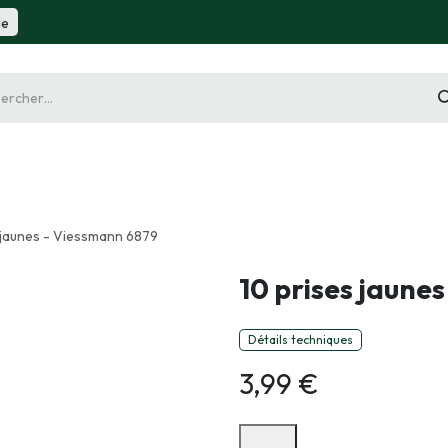
de
gurine
Diorama
Outillage
Radiocommande
Slot 
 jaunes - Viessmann 6879
10 prises jaune
Détails techniques
3,99
€
Options de paiement disponibles