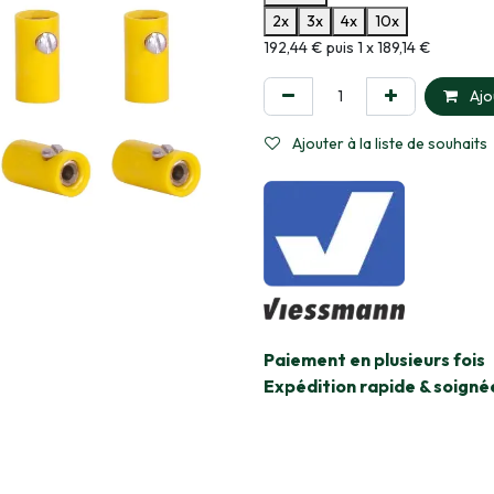
2x
3x
4x
10x
Informations sur le plan de paie
192,44 € puis 1 x 189,14 €
Ajo
Ajouter à la liste de souhaits
​Paiement en plusieurs fois
Expédition rapide & soigné