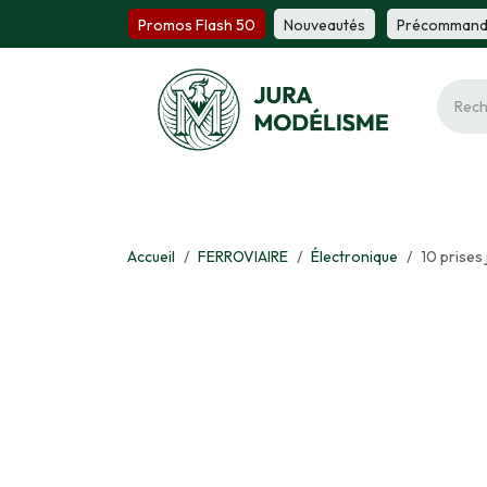
Se rendre au contenu
Promos Flash 50
Nou​​v​​ea​​utés
Précomm​​a​​n
Ferroviaire
Maquette
Miniature
Fi
Accueil
FERROVIAIRE
Électronique
10 prises