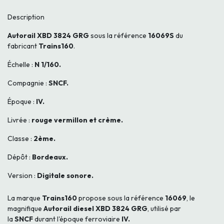
Description
Autorail XBD 3824 GRG
sous la référence
16069S
du
fabricant
Trains160
.
Échelle :
N 1/160.
Compagnie :
SNCF.
Époque :
IV.
Livrée :
rouge vermillon et crème.
Classe :
2ème.
Dépôt :
Bordeaux.
Version :
Digitale sonore.
La marque
Trains160
propose sous la référence
16069
, le
magnifique
Autorail diesel XBD 3824 GRG
, utilisé par
la
SNCF
durant l'époque ferroviaire
IV.