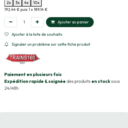
2x
3x
4x
10x
Informations sur le plan de paiement sélectionné
192,44 € puis 1 x 189,14 €
Ajouter au panier
Ajouter à la liste de souhaits
Signaler un problème sur cette fiche produit
​Paiement en plusieurs fois
Expédition rapide & soignée
des produits
en stock
sous
24/48h