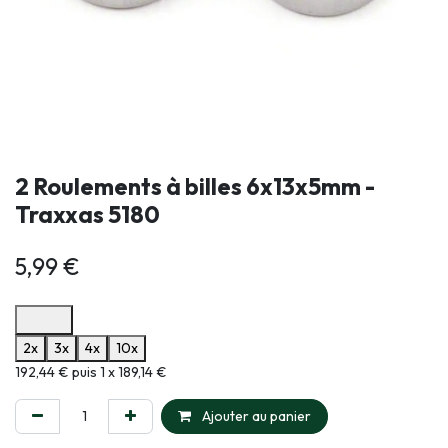
2 Roulements à billes 6x13x5mm -
Traxxas 5180
5,99
€
Options de paiement disponibles
2x
3x
4x
10x
Informations sur le plan de paiement sélectionné
192,44 € puis 1 x 189,14 €
Ajouter au panier