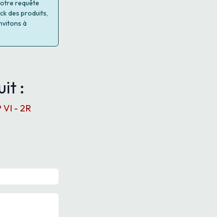
 votre requête
ock des produits,
nvitons à
it :
 VI - 2R