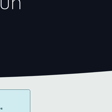
 un
es