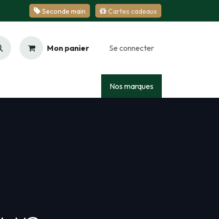
Se​​​​conde ​​​​m​​a​​in
Cartes cadeaux
Mon panier
Se connecter
Racing
Junior
Services
Nos marques