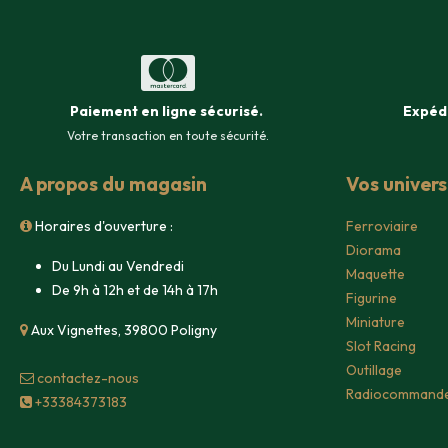
Paiement en ligne sécurisé
.
Expéd
Votre transaction en toute sécurité.
A propos du magasin
Vos univer
Horaires d'ouverture :
Ferroviaire
Diorama
Du Lundi au Vendredi
Maquette
De 9h à 12h et de 14h à 17h
Figurine
Miniature
Aux Vignettes, 39800 Poligny
Slot Racing
Outillage
contacte​z-nous
Radiocommand
+33384373183