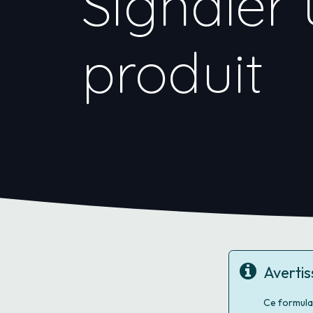
Signaler 
produit
Averti
Ce formula