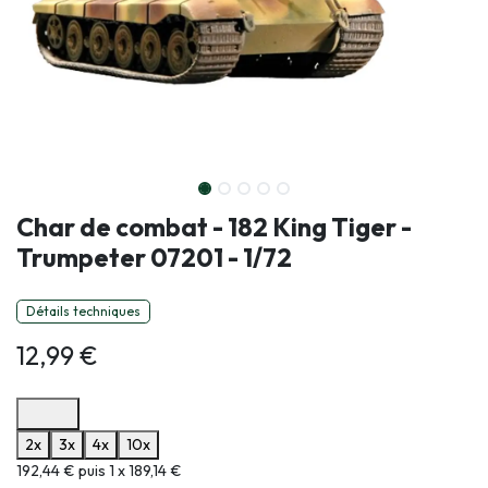
Char de combat - 182 King Tiger -
Trumpeter 07201 - 1/72
Détails techniques
12,99
€
Options de paiement disponibles
2x
3x
4x
10x
Informations sur le plan de paiement sélectionné
192,44 € puis 1 x 189,14 €