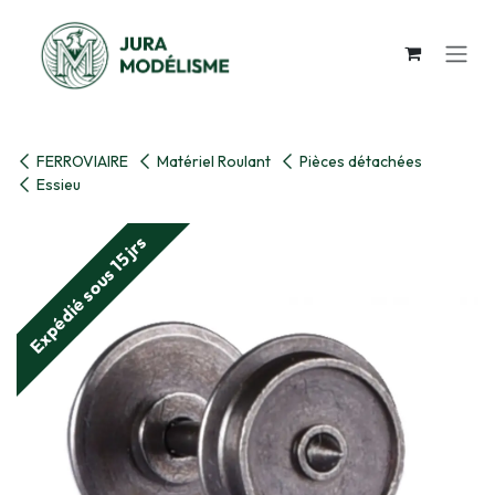
Se rendre au contenu
FERROVIAIRE
Matériel Roulant
Pièces détachées
Essieu
Expédié sous 15 jrs