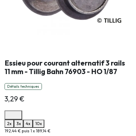
Essieu pour courant alternatif 3 rails
11 mm - Tillig Bahn 76903 - HO 1/87
Détails techniques
3,29
€
Options de paiement disponibles
2x
3x
4x
10x
Informations sur le plan de paiement sélectionné
192,44 € puis 1 x 189,14 €