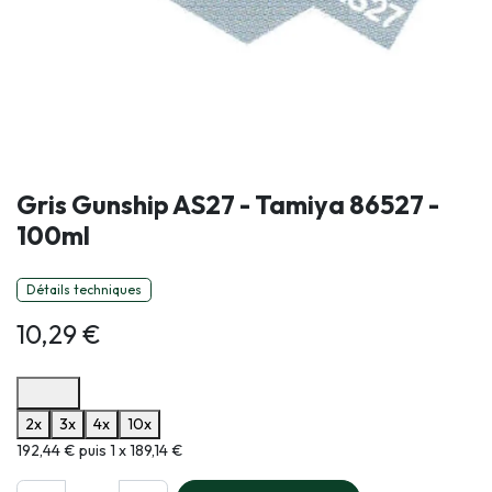
Gris Gunship AS27 - Tamiya 86527 -
100ml
Détails techniques
10,29
€
Options de paiement disponibles
2x
3x
4x
10x
Informations sur le plan de paiement sélectionné
192,44 € puis 1 x 189,14 €