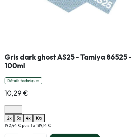
Gris dark ghost AS25 - Tamiya 86525 -
100ml
Détails techniques
10,29
€
Options de paiement disponibles
2x
3x
4x
10x
Informations sur le plan de paiement sélectionné
192,44 € puis 1 x 189,14 €