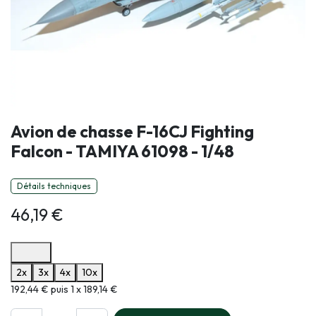
Avion de chasse F-16CJ Fighting
Falcon - TAMIYA 61098 - 1/48
Détails techniques
46,19
€
Options de paiement disponibles
2x
3x
4x
10x
Informations sur le plan de paiement sélectionné
192,44 € puis 1 x 189,14 €