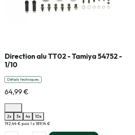
Direction alu TT02 - Tamiya 54752 -
1/10
Détails techniques
64,99
€
Options de paiement disponibles
2x
3x
4x
10x
Informations sur le plan de paiement sélectionné
192,44 € puis 1 x 189,14 €