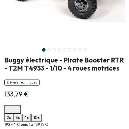
Buggy électrique - Pirate Booster RTR
- T2M T4933 - 1/10 - 4 roues motrices
Détails techniques
133,79
€
Options de paiement disponibles
2x
3x
4x
10x
Informations sur le plan de paiement sélectionné
192,44 € puis 1 x 189,14 €