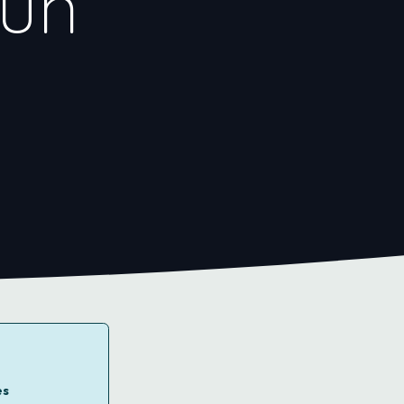
 un
es