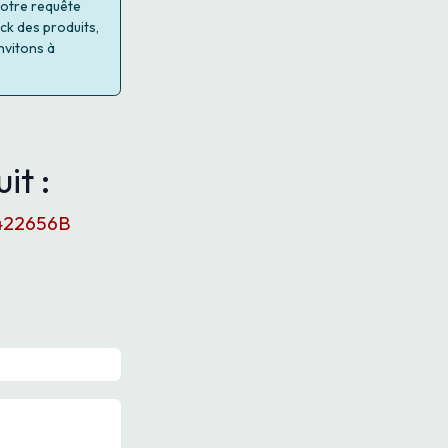
 votre requête
ock des produits,
nvitons à
it :
 T422656B