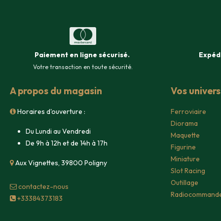
Paiement en ligne sécurisé
.
Expéd
Votre transaction en toute sécurité.
A propos du magasin
Vos univer
Horaires d'ouverture :
Ferroviaire
Diorama
Du Lundi au Vendredi
Maquette
De 9h à 12h et de 14h à 17h
Figurine
Miniature
Aux Vignettes, 39800 Poligny
Slot Racing
Outillage
contacte​z-nous
Radiocommand
+33384373183