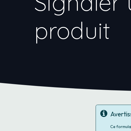
Signaler 
produit
Averti
Ce formula