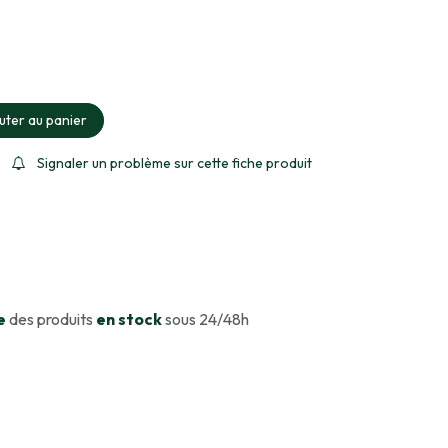
ment sélectionné
uter au panier
Signaler un problème sur cette fiche produit
e
des produits
en stock
sous 24/48h