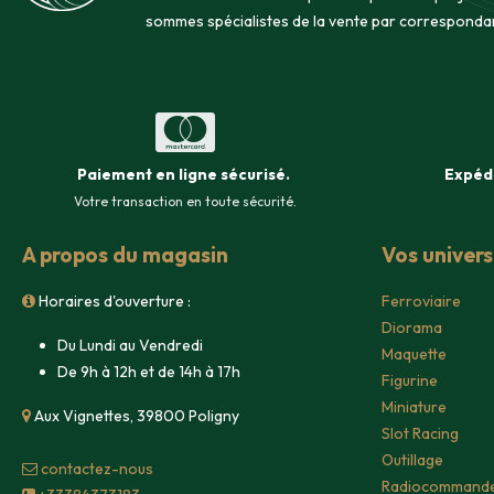
sommes spécialistes de la vente par corresponda
Paiement en ligne sécurisé
.
Expéd
Votre transaction en toute sécurité.
A propos du magasin
Vos univer
Horaires d'ouverture :
Ferroviaire
Diorama
Du Lundi au Vendredi
Maquette
De 9h à 12h et de 14h à 17h
Figurine
Miniature
Aux Vignettes, 39800 Poligny
Slot Racing
Outillage
contacte​z-nous
Radiocommand