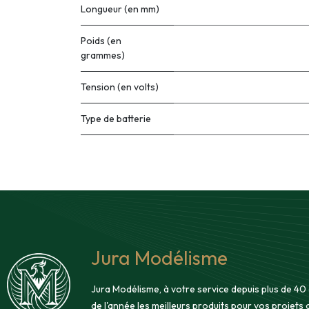
Longueur (en mm)
Poids (en
grammes)
Tension (en volts)
Type de batterie
Jura Modélisme
Jura Modélisme, à votre service depuis plus de 40
de l'année les meilleurs produits pour vos projets