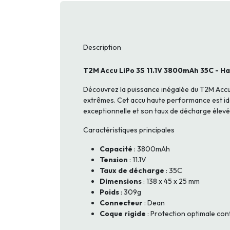
Description
T2M Accu LiPo 3S 11.1V 3800mAh 35C - H
Découvrez la puissance inégalée du T2M Accu
extrêmes. Cet accu haute performance est idé
exceptionnelle et son taux de décharge élevé
Caractéristiques principales
Capacité
: 3800mAh
Tension
: 11.1V
Taux de décharge
: 35C
Dimensions
: 138 x 45 x 25 mm
Poids
: 309g
Connecteur
: Dean
Coque rigide
: Protection optimale con