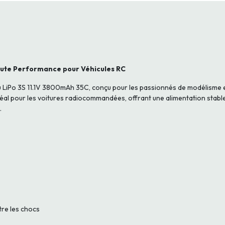
aute Performance pour Véhicules RC
 LiPo 3S 11.1V 3800mAh 35C, conçu pour les passionnés de modélisme e
al pour les voitures radiocommandées, offrant une alimentation stable
.
tre les chocs