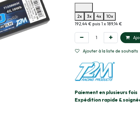
Options de paiement disponibles
2x
3x
4x
10x
Informations sur le plan de paie
192,44 € puis 1 x 189,14 €
Ajo
Ajouter à la liste de souhaits
​Paiement en plusieurs fois
Expédition rapide & soigné