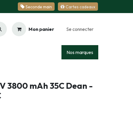
Se​​​​conde ​​​​m​​a​​in
Cartes cadeaux
Mon panier
Se connecter
Racing
Junior
Services
Nos marques
.1V 3800 mAh 35C Dean -
C