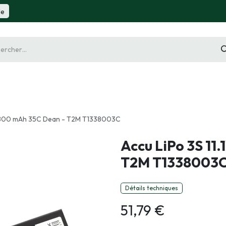
de
gurine
Diorama
Outillage
Radiocommande
Slot 
V 3800 mAh 35C Dean - T2M T1338003C
Accu LiPo 3S 11
T2M T1338003
Détails techniques
51,79
€