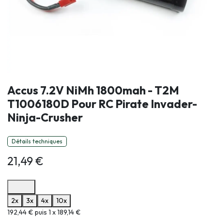
Accus 7.2V NiMh 1800mah - T2M
T1006180D Pour RC Pirate Invader-
Ninja-Crusher
Détails techniques
21,49
€
Options de paiement disponibles
2x
3x
4x
10x
Informations sur le plan de paiement sélectionné
192,44 € puis 1 x 189,14 €