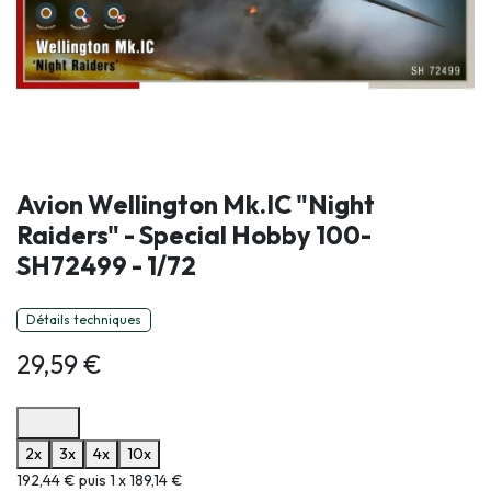
Avion Wellington Mk.IC "Night
Raiders" - Special Hobby 100-
SH72499 - 1/72
Détails techniques
29,59
€
Options de paiement disponibles
2x
3x
4x
10x
Informations sur le plan de paiement sélectionné
192,44 € puis 1 x 189,14 €