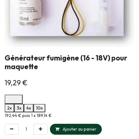
Générateur fumigène (16 - 18V) pour
maquette
19,29
€
Options de paiement disponibles
2x
3x
4x
10x
Informations sur le plan de paiement sélectionné
192,44 € puis 1 x 189,14 €
Ajouter au panier