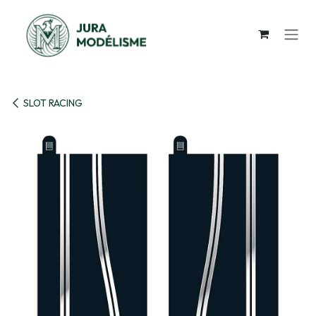
Se rendre au contenu
SLOT RACING