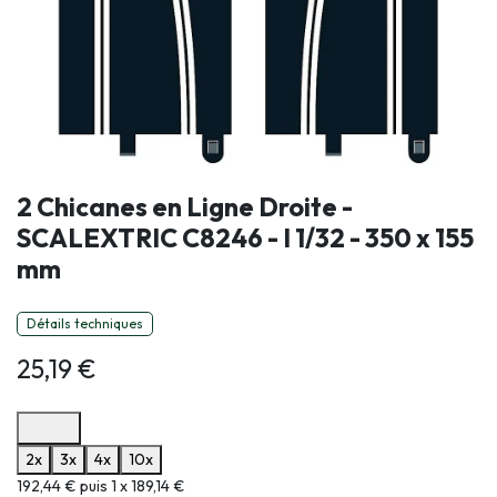
2 Chicanes en Ligne Droite -
SCALEXTRIC C8246 - I 1/32 - 350 x 155
mm
Détails techniques
25,19
€
Options de paiement disponibles
2x
3x
4x
10x
Informations sur le plan de paiement sélectionné
192,44 € puis 1 x 189,14 €