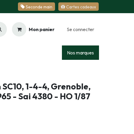
Se​​​​conde ​​​​m​​a​​in
Cartes cadeaux
Mon panier
Se connecter
Racing
Junior
Services
Nos marques
SC10, 1-4-4, Grenoble,
965 - Sai 4380 - HO 1/87