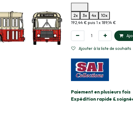
Options de paiement disponibles
2x
3x
4x
10x
Informations sur le plan de paie
192,44 € puis 1 x 189,14 €
Ajo
Ajouter à la liste de souhaits
​Paiement en plusieurs fois
Expédition rapide & soigné