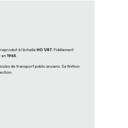
, reproduit à l’échelle
HO 1/87
. Fidèlement
it en
1965
.
ules de transport public anciens. Sa finition
ection.