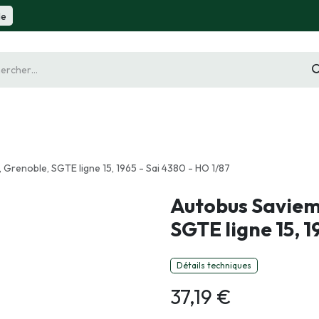
de
gurine
Diorama
Outillage
Radiocommande
Slot 
 Grenoble, SGTE ligne 15, 1965 - Sai 4380 - HO 1/87
Autobus Saviem 
SGTE ligne 15, 1
Détails techniques
37,19
€