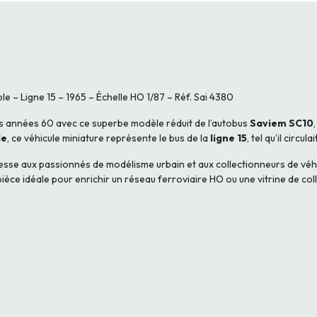
– Ligne 15 – 1965 – Échelle HO 1/87 – Réf. Sai 4380
es années 60 avec ce superbe modèle réduit de l’autobus
Saviem SC10
le
, ce véhicule miniature représente le bus de la
ligne 15
, tel qu’il circula
esse aux passionnés de modélisme urbain et aux collectionneurs de véhic
èce idéale pour enrichir un réseau ferroviaire HO ou une vitrine de coll