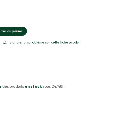
ment sélectionné
uter au panier
Signaler un problème sur cette fiche produit
e
des produits
en stock
sous 24/48h