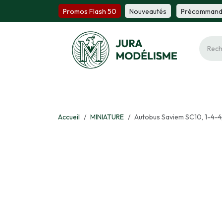
Se rendre au contenu
Promos Flash 50
Nou​​v​​ea​​utés
Précomm​​a​​n
Ferroviaire
Maquette
Miniature
Fi
Accueil
MINIATURE
Autobus Saviem SC10, 1-4-4,