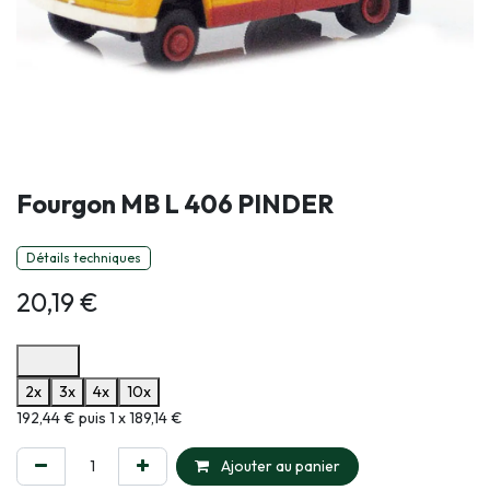
Fourgon MB L 406 PINDER
Détails techniques
20,19
€
Options de paiement disponibles
2x
3x
4x
10x
Informations sur le plan de paiement sélectionné
192,44 € puis 1 x 189,14 €
Ajouter au panier