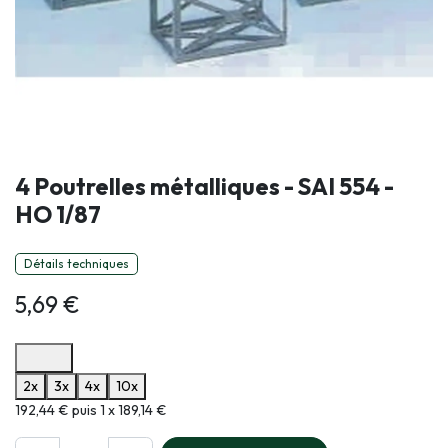
4 Poutrelles métalliques - SAI 554 -
HO 1/87
Détails techniques
5,69
€
Options de paiement disponibles
2x
3x
4x
10x
Informations sur le plan de paiement sélectionné
192,44 € puis 1 x 189,14 €