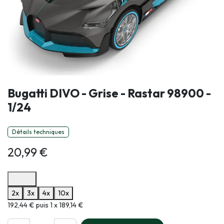
Bugatti DIVO - Grise - Rastar 98900 -
1/24
Détails techniques
20,99
€
Options de paiement disponibles
2x
3x
4x
10x
Informations sur le plan de paiement sélectionné
192,44 € puis 1 x 189,14 €