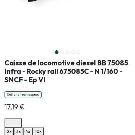
Caisse de locomotive diesel BB 75085
Infra - Rocky rail 675085C - N 1/160 -
SNCF - Ep VI
Détails techniques
17,19
€
Options de paiement disponibles
2x
3x
4x
10x