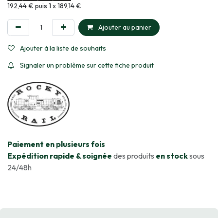
Informations sur le plan de paiement sélectionné
192,44 € puis 1 x 189,14 €
Ajouter au panier
Ajouter à la liste de souhaits
Signaler un problème sur cette fiche produit
​Paiement en plusieurs fois
Expédition rapide & soignée
des produits
en stock
sous
24/48h