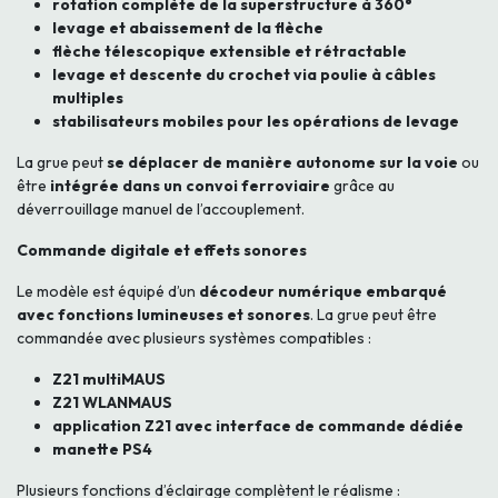
rotation complète de la superstructure à 360°
levage et abaissement de la flèche
flèche télescopique extensible et rétractable
levage et descente du crochet via poulie à câbles
multiples
stabilisateurs mobiles pour les opérations de levage
La grue peut
se déplacer de manière autonome sur la voie
ou
être
intégrée dans un convoi ferroviaire
grâce au
déverrouillage manuel de l’accouplement.
Commande digitale et effets sonores
Le modèle est équipé d’un
décodeur numérique embarqué
avec fonctions lumineuses et sonores
. La grue peut être
commandée avec plusieurs systèmes compatibles :
Z21 multiMAUS
Z21 WLANMAUS
application Z21 avec interface de commande dédiée
manette PS4
Plusieurs fonctions d’éclairage complètent le réalisme :