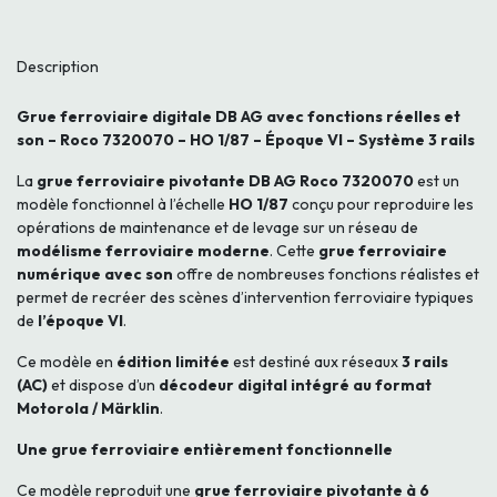
Description
Grue ferroviaire digitale DB AG avec fonctions réelles et
son – Roco 7320070 – HO 1/87 – Époque VI – Système 3 rails
La
grue ferroviaire pivotante DB AG Roco 7320070
est un
modèle fonctionnel à l’échelle
HO 1/87
conçu pour reproduire les
opérations de maintenance et de levage sur un réseau de
modélisme ferroviaire moderne
. Cette
grue ferroviaire
numérique avec son
offre de nombreuses fonctions réalistes et
permet de recréer des scènes d’intervention ferroviaire typiques
de
l’époque VI
.
Ce modèle en
édition limitée
est destiné aux réseaux
3 rails
(AC)
et dispose d’un
décodeur digital intégré au format
Motorola / Märklin
.
Une grue ferroviaire entièrement fonctionnelle
Ce modèle reproduit une
grue ferroviaire pivotante à 6