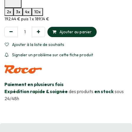
Options de paiement disponibles
2x
3x
4x
10x
Informations sur le plan de paiement sélectionné
192,44 € puis 1 x 189,14 €
Ajouter au panier
Ajouter à la liste de souhaits
Signaler un problème sur cette fiche produit
​Paiement en plusieurs fois
Expédition rapide & soignée
des produits
en stock
sous
24/48h