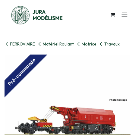
Se rendre au contenu
FERROVIAIRE
Matériel Roulant
Motrice
Travaux
Pré-commande