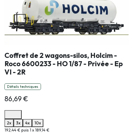
Coffret de 2 wagons-silos, Holcim -
Roco 6600233 - HO 1/87 - Privée - Ep
VI - 2R
Détails techniques
86,69
€
Options de paiement disponibles
2x
3x
4x
10x
Informations sur le plan de paiement sélectionné
192,44 € puis 1 x 189,14 €