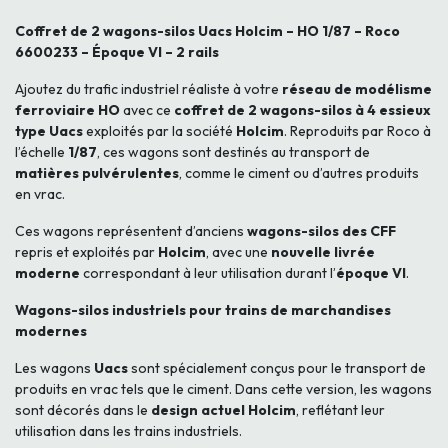
Coffret de 2 wagons-silos Uacs Holcim – HO 1/87 – Roco
6600233 – Époque VI – 2 rails
Ajoutez du trafic industriel réaliste à votre
réseau de modélisme
ferroviaire HO
avec ce
coffret de 2 wagons-silos à 4 essieux
type Uacs
exploités par la société
Holcim
. Reproduits par Roco à
l’échelle
1/87
, ces wagons sont destinés au transport de
matières pulvérulentes
, comme le ciment ou d’autres produits
en vrac.
Ces wagons représentent d’anciens
wagons-silos des CFF
repris et exploités par
Holcim
, avec une
nouvelle livrée
moderne
correspondant à leur utilisation durant l’
époque VI
.
Wagons-silos industriels pour trains de marchandises
modernes
Les wagons
Uacs
sont spécialement conçus pour le transport de
produits en vrac tels que le ciment. Dans cette version, les wagons
sont décorés dans le
design actuel Holcim
, reflétant leur
utilisation dans les trains industriels.