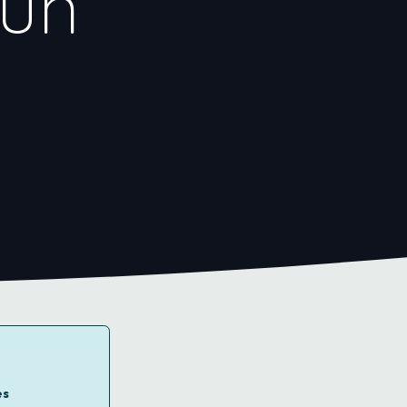
 un
es