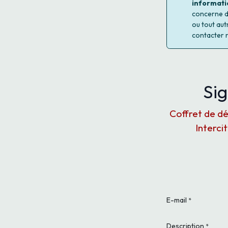
informati
concerne d'
ou tout aut
contacter 
Sig
Coffret de dé
Interci
E-mail
*
Description
*