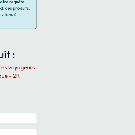
 votre requête
ock des produits,
nvitons à
it :
ures voyageurs
que - 2R