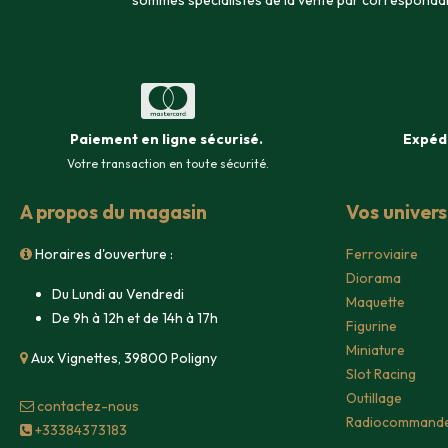
sommes spécialistes de la vente par corresponda
Paiement en ligne sécurisé
.
Expéd
Votre transaction en toute sécurité.
A propos du magasin
Vos univer
Horaires d'ouverture :
Ferroviaire
Diorama
Du Lundi au Vendredi
Maquette
De 9h à 12h et de 14h à 17h
Figurine
Miniature
Aux Vignettes, 39800 Poligny
Slot Racing
Outillage
contacte​z-nous
Radiocommand
+33384373183