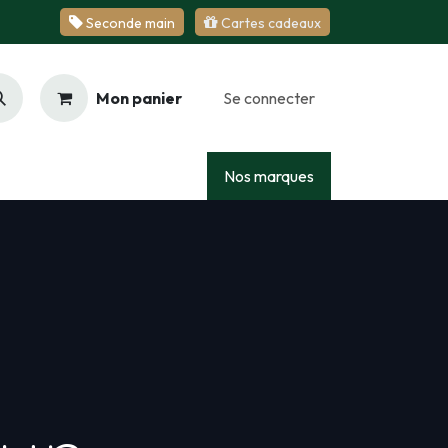
Se​​​​conde ​​​​m​​a​​in
Cartes cadeaux
Mon panier
Se connecter
Racing
Junior
Services
Nos marques