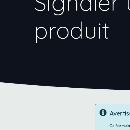
Signaler 
produit
Averti
Ce formula