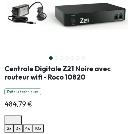
Centrale Digitale Z21 Noire avec
routeur wifi - Roco 10820
Détails techniques
484,79
€
Options de paiement disponibles
2x
3x
4x
10x