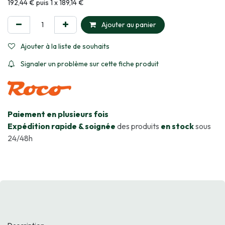
Informations sur le plan de paiement sélectionné
192,44 € puis 1 x 189,14 €
Ajouter au panier
Ajouter à la liste de souhaits
Signaler un problème sur cette fiche produit
​Paiement en plusieurs fois
Expédition rapide & soignée
des produits
en stock
sous
24/48h