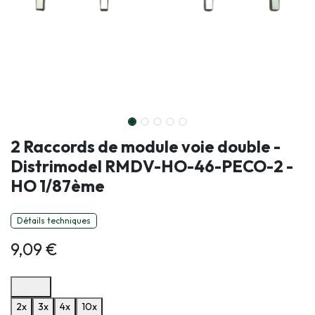
2 Raccords de module voie double -
Distrimodel RMDV-HO-46-PECO-2 -
HO 1/87ème
Détails techniques
9,09
€
Options de paiement disponibles
2x
3x
4x
10x