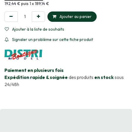
Informations sur le plan de paiement sélectionné
192,44 € puis 1 x 189,14 €
Ajouter au panier
Ajouter à la liste de souhaits
Signaler un problème sur cette fiche produit
​Paiement en plusieurs fois
Expédition rapide & soignée
des produits
en stock
sous
24/48h