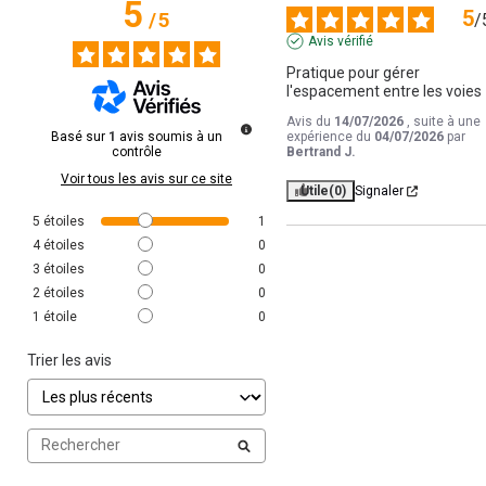
5
5
/
5
/
Avis vérifié
Pratique pour gérer 
l'espacement entre les voies
Avis du
14/07/2026
, suite à une
Basé sur
1
avis soumis à un
expérience du
04/07/2026
par
contrôle
Bertrand J.
Voir tous les avis sur ce site
Utile
(0)
Signaler
5
étoiles
1
4
étoiles
0
3
étoiles
0
2
étoiles
0
1
étoile
0
Trier les avis