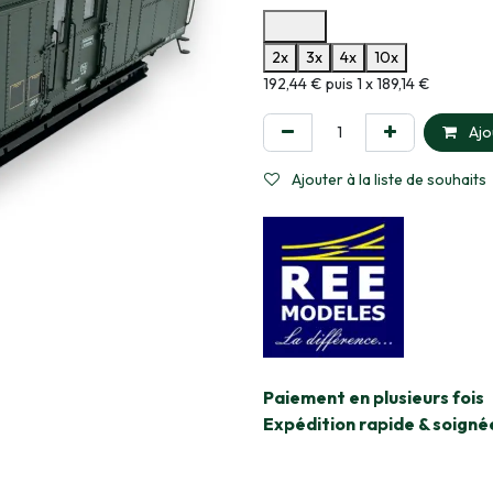
Options de paiement disponibles
2x
3x
4x
10x
Informations sur le plan de paie
192,44 € puis 1 x 189,14 €
Ajo
Ajouter à la liste de souhaits
​Paiement en plusieurs fois
Expédition rapide & soigné