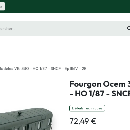
de
gurine
Diorama
Outillage
Radiocommande
Slot 
dèles VB-330 - HO 1/87 - SNCF - Ep III/IV - 2R
Fourgon Ocem 3
- HO 1/87 - SNCF 
Détails techniques
72,49
€