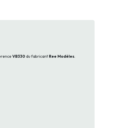
férence
VB330
du fabricant
Ree Modèles
.