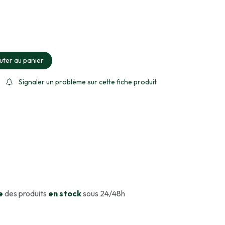
ment sélectionné
uter au panier
Signaler un problème sur cette fiche produit
e
des produits
en stock
sous 24/48h