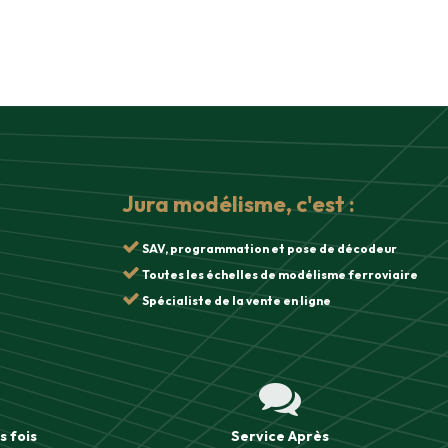
Jura modélisme, c'est :
SAV, programmation et pose de décodeur
Toutes les échelles de modélisme ferroviaire
Spécialiste de la vente en ligne
s fois
Service Après