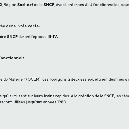
2
, Région
Sud-est
de la
SNCF
, Avec Lanternes ALU fonctionnelles, sou
ée d'une livrée
verte.
aire
SNCF
durant l'époque
III-IV.
fonctionnels.
de du Matériel" (OCEM), ces fourgons à deux essieux étaient destinés à 
s qu'ils utilisent sur leurs trains rapides. A la création de la SNCF, le
seront utilisés jusqu'aux années 1980.