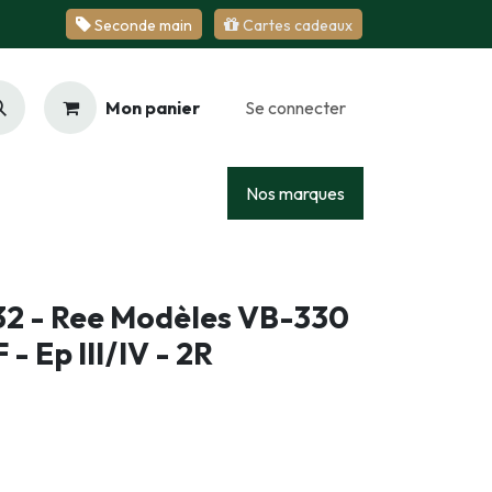
Se​​​​conde ​​​​m​​a​​in
Cartes cadeaux
Mon panier
Se connecter
Racing
Junior
Services
Nos marques
2 - Ree Modèles VB-330
- Ep III/IV - 2R