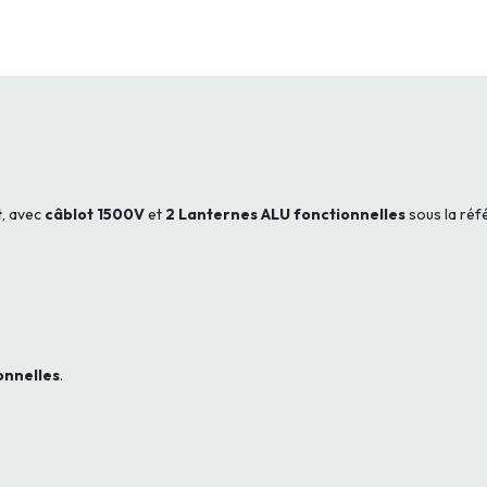
t
, avec
câblot 1500V
et
2 Lanternes ALU fonctionnelles
sous la ré
onnelles
.