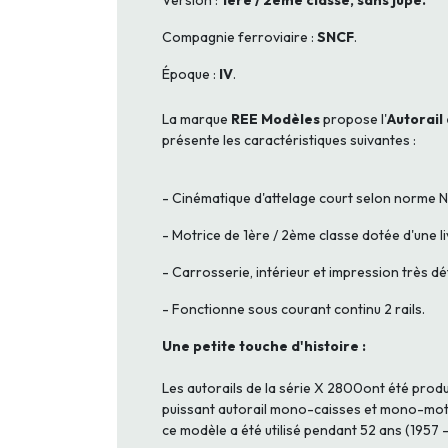
Version :
1ère / 2ème classe, sans jupe.
Compagnie ferroviaire :
SNCF
.
Époque :
IV
.
La marque
REE Modèles
propose l'
Autorail
présente les caractéristiques suivantes :
- Cinématique d'attelage court selon norme 
- Motrice de 1ère / 2ème classe dotée d'une li
- Carrosserie, intérieur et impression très d
- Fonctionne sous courant continu 2 rails.
Une petite touche d'histoire :
Les autorails de la série X 2800ont été produi
puissant autorail mono-caisses et mono-mote
ce modèle a été utilisé pendant 52 ans (1957 