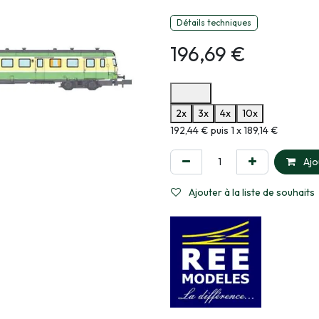
Détails techniques
196,69
€
Options de paiement disponibles
2x
3x
4x
10x
Informations sur le plan de paie
192,44 € puis 1 x 189,14 €
Ajo
Ajouter à la liste de souhaits