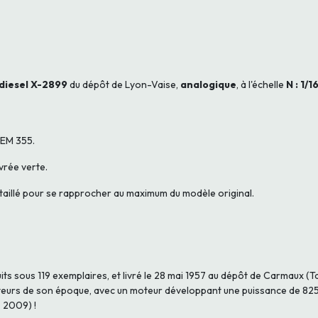
 diesel X-2899
du dépôt de Lyon-Vaise,
analogique
, à l'échelle
N : 1/
NEM 355.
vrée verte.
étaillé pour se rapprocher au maximum du modèle original.
ts sous 119 exemplaires, et livré le 28 mai 1957 au dépôt de Carmaux (Tarn
urs de son époque, avec un moteur développant une puissance de 825 
- 2009) !