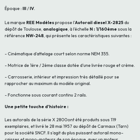
Époque :
III
/
IV
.
La marque
REE Modèles
propose l'
Autorail diesel X-2825
du
dépôt de Toulouse,
analogique
, à l'échelle
N : 1/160ème
sous la
référence
NW-248
, qui présente les caractéristiques suivantes :
- Cinématique d'attelage court selon norme NEM 355.
- Motrice de 1ère / 2ème classe dotée d'une livrée rouge et crème.
- Carrosserie, intérieur et impression très détaillé pour se
rapprocher au maximum du modèle original.
- Fonctionne sous courant continu 2 rails.
Une petite touche d'histoire :
Les autorails de la série X 2800ont été produits sous 119
exemplaires, et livré le 28 mai 1957 au dépôt de Carmaux (Tarn)
pour la société SNCF. Il s'agit du plus puissant autorail mono-
caisses et mono-moteurs de son époque, avec un moteur