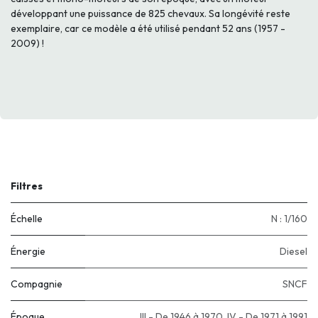
développant une puissance de 825 chevaux. Sa longévité reste
exemplaire, car ce modèle a été utilisé pendant 52 ans (1957 -
2009) !
Filtres
Échelle
N : 1/160
Énergie
Diesel
Compagnie
SNCF
Époque
III - De 1946 à 1970
,
IV - De 1971 à 1991