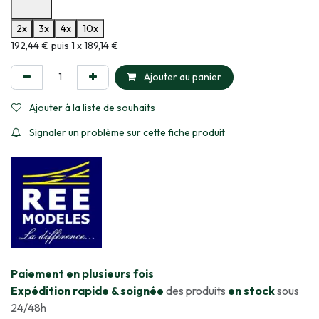
Options de paiement disponibles
2x
3x
4x
10x
Informations sur le plan de paiement sélectionné
192,44 € puis 1 x 189,14 €
Ajouter au panier
Ajouter à la liste de souhaits
Signaler un problème sur cette fiche produit
​Paiement en plusieurs fois
Expédition rapide & soignée
des produits
en stock
sous
24/48h