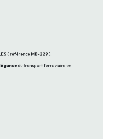
LES
( référence
MB-229
).
élégance
du transport ferroviaire en