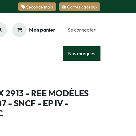
Se​​​​conde ​​​​m​​a​​in
Cartes cadeaux
Mon panier
Se connecter
Racing
Junior
Services
Nos marques
 X 2913 - REE MODÈLES
7 - SNCF - EP IV -
C