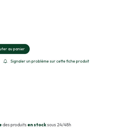
ment sélectionné
uter au panier
Signaler un problème sur cette fiche produit
e
des produits
en stock
sous 24/48h