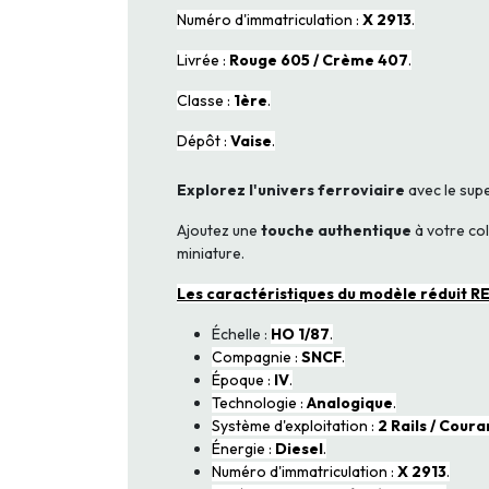
Numéro d'immatriculation :
X
2913
.
Livrée :
Rouge 605 / Crème 407
.
Classe :
1ère
.
Dépôt :
Vaise
.
Explorez l'univers ferroviaire
avec le su
Ajoutez une
touche authentique
à votre co
miniature.
Les caractéristiques du modèle réduit 
Échelle :
HO 1/87
.
Compagnie :
SNCF
.
Époque :
IV
.
Technologie :
Analogique
.
Système d'exploitation :
2 Rails / Cour
Énergie :
Diesel
.
Numéro d'immatriculation :
X
2913
.