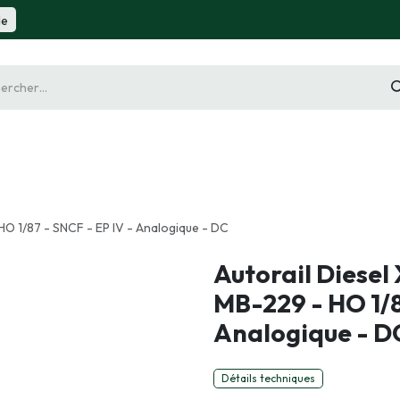
de
gurine
Diorama
Outillage
Radiocommande
Slot 
O 1/87 - SNCF - EP IV - Analogique - DC
Autorail Diesel
MB-229 - HO 1/8
Analogique - D
Détails techniques