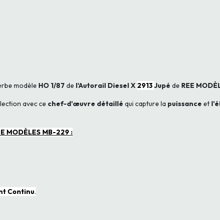
perbe modèle
HO 1/87
de
l'Autorail Diesel X
2913
Jupé
de
REE MODÈ
llection avec ce
chef-d'œuvre détaillé
qui capture la
puissance
et
l'
REE MODÈLES MB-229 :
ant Continu
.