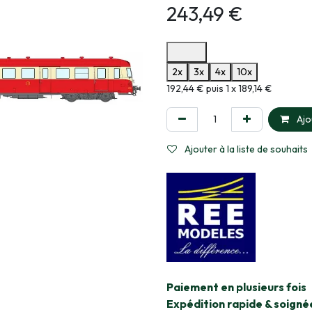
243,49
€
Options de paiement disponibles
2x
3x
4x
10x
Informations sur le plan de paie
192,44 € puis 1 x 189,14 €
Ajo
Ajouter à la liste de souhaits
​Paiement en plusieurs fois
Expédition rapide & soigné