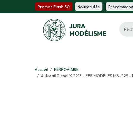
Se rendre au contenu
Promos Flash 50
Nou​​v​​ea​​utés
Précomm​​a​​n
Ferroviaire
Maquette
Miniature
Fi
Accueil
FERROVIAIRE
Autorail Diesel X 2913 - REE MODÈLES MB-229 - H