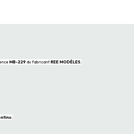
rence
MB-229
du fabricant
REE MODÈLES
.
ontinu
.