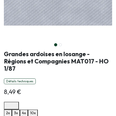
Grandes ardoises en losange -
Régions et Compagnies MAT017 - HO
1/87
Détails techniques
8,49
€
Options de paiement disponibles
2x
3x
4x
10x