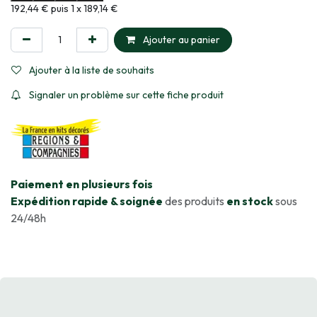
Informations sur le plan de paiement sélectionné
192,44 € puis 1 x 189,14 €
Ajouter au panier
Ajouter à la liste de souhaits
Signaler un problème sur cette fiche produit
​Paiement en plusieurs fois
Expédition rapide & soignée
des produits
en stock
sous
24/48h