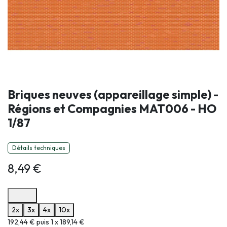
Briques neuves (appareillage simple) -
Régions et Compagnies MAT006 - HO
1/87
Détails techniques
8,49
€
Options de paiement disponibles
2x
3x
4x
10x
Informations sur le plan de paiement sélectionné
192,44 € puis 1 x 189,14 €