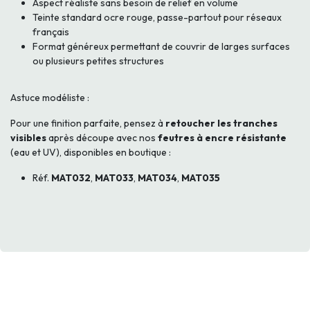
Aspect réaliste sans besoin de relief en volume
Teinte standard ocre rouge, passe-partout pour réseaux
français
Format généreux permettant de couvrir de larges surfaces
ou plusieurs petites structures
Astuce modéliste :
Pour une finition parfaite, pensez à
retoucher les tranches
visibles
après découpe avec nos
feutres à encre résistante
(eau et UV), disponibles en boutique :
Réf.
MAT032
,
MAT033
,
MAT034
,
MAT035