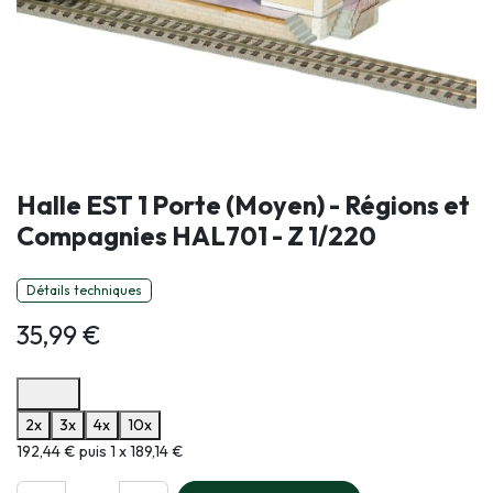
Halle EST 1 Porte (Moyen) - Régions et
Compagnies HAL701 - Z 1/220
Détails techniques
35,99
€
Options de paiement disponibles
2x
3x
4x
10x
Informations sur le plan de paiement sélectionné
192,44 € puis 1 x 189,14 €