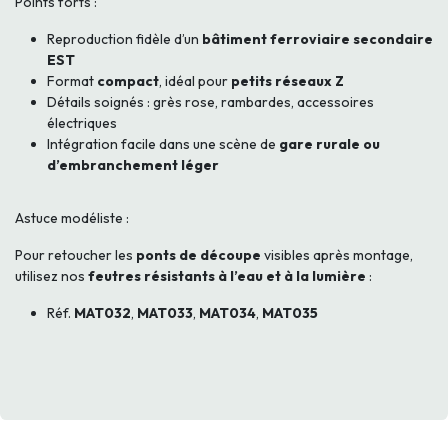
Points forts :
Reproduction fidèle d’un
bâtiment ferroviaire secondaire
EST
Format
compact
, idéal pour
petits réseaux Z
Détails soignés : grès rose, rambardes, accessoires
électriques
Intégration facile dans une scène de
gare rurale ou
d’embranchement léger
Astuce modéliste :
Pour retoucher les
ponts de découpe
visibles après montage,
utilisez nos
feutres résistants à l’eau et à la lumière
:
Réf.
MAT032
,
MAT033
,
MAT034
,
MAT035