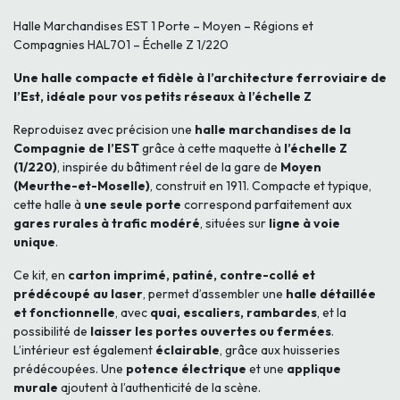
Halle Marchandises EST 1 Porte – Moyen – Régions et
Compagnies HAL701 – Échelle Z 1/220
Une halle compacte et fidèle à l’architecture ferroviaire de
l’Est, idéale pour vos petits réseaux à l’échelle Z
Reproduisez avec précision une
halle marchandises de la
Compagnie de l’EST
grâce à cette maquette à
l’échelle Z
(1/220)
, inspirée du bâtiment réel de la gare de
Moyen
(Meurthe-et-Moselle)
, construit en 1911. Compacte et typique,
cette halle à
une seule porte
correspond parfaitement aux
gares rurales à trafic modéré
, situées sur
ligne à voie
unique
.
Ce kit, en
carton imprimé, patiné, contre-collé et
prédécoupé au laser
, permet d’assembler une
halle détaillée
et fonctionnelle
, avec
quai, escaliers, rambardes
, et la
possibilité de
laisser les portes ouvertes ou fermées
.
L’intérieur est également
éclairable
, grâce aux huisseries
prédécoupées. Une
potence électrique
et une
applique
murale
ajoutent à l’authenticité de la scène.