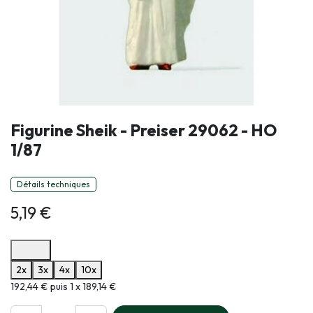
Figurine Sheik - Preiser 29062 - HO
1/87
Détails techniques
5,19
€
Options de paiement disponibles
2x
3x
4x
10x
Informations sur le plan de paiement sélectionné
192,44 € puis 1 x 189,14 €