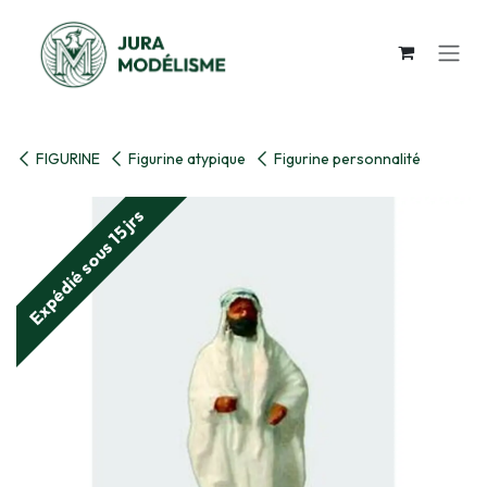
Se rendre au contenu
FIGURINE
Figurine atypique
Figurine personnalité
Expédié sous 15 jrs