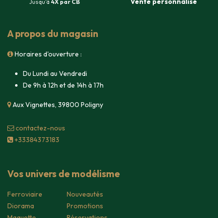
Vente
personnalisé
Jusqu'à
4X par CB
A propos du magasin
Horaires d'ouverture :
Du Lundi au Vendredi
De 9h à 12h et de 14h à 17h
Aux Vignettes, 39800 Poligny
contacte​z-nous
+33384373183
Vos univers de modélisme
Ferroviaire
Nouveautés
Diorama
Promotions
Maquette
Réservations