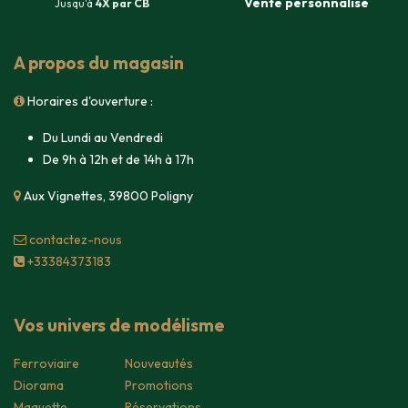
Vente
personnalisé
Jusqu'à
4X par CB
A propos du magasin
Horaires d'ouverture :
Du Lundi au Vendredi
De 9h à 12h et de 14h à 17h
Aux Vignettes, 39800 Poligny
contacte​z-nous
+33384373183
Vos univers de modélisme
Ferroviaire
Nouveautés
Diorama
Promotions
Maquette
Réservations