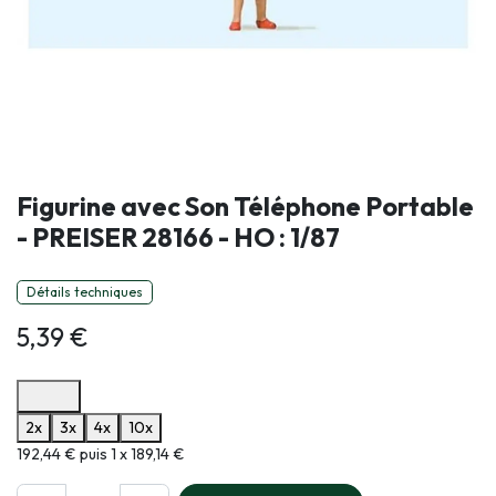
Figurine avec Son Téléphone Portable
- PREISER 28166 - HO : 1/87
Détails techniques
5,39
€
Options de paiement disponibles
2x
3x
4x
10x
Informations sur le plan de paiement sélectionné
192,44 € puis 1 x 189,14 €