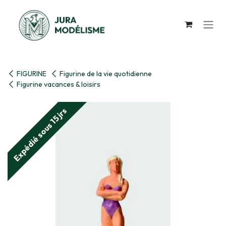
Se rendre au contenu
FIGURINE
Figurine de la vie quotidienne
Figurine vacances & loisirs
Expédié sous 15 jrs