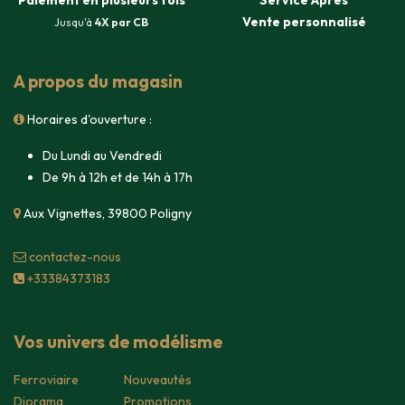
Paiement en plusieurs fois
Service Après
Vente
personnalisé
Jusqu'à
4X par CB
A propos du magasin
Horaires d'ouverture :
Du Lundi au Vendredi
De 9h à 12h et de 14h à 17h
Aux Vignettes, 39800 Poligny
contacte​z-nous
+33384373183
Vos univers de modélisme
Ferroviaire
Nouveautés
Diorama
Promotions