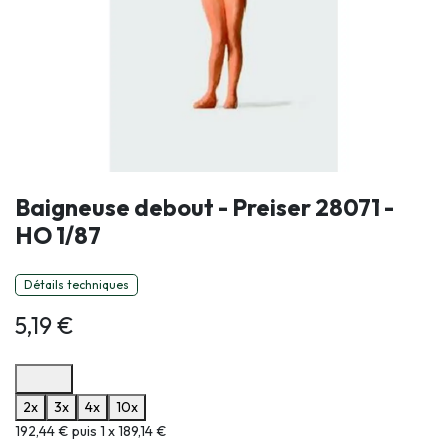
Baigneuse debout - Preiser 28071 -
HO 1/87
Détails techniques
5,19
€
Options de paiement disponibles
2x
3x
4x
10x
Informations sur le plan de paiement sélectionné
192,44 € puis 1 x 189,14 €