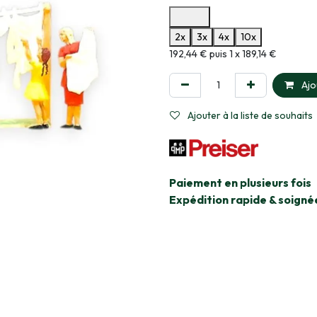
Options de paiement disponibles
2x
3x
4x
10x
Informations sur le plan de paie
192,44 € puis 1 x 189,14 €
Ajo
Ajouter à la liste de souhaits
​Paiement en plusieurs fois
Expédition rapide & soigné