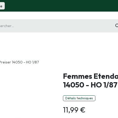
de
gurine
Diorama
Outillage
Radiocommande
Slot 
Preiser 14050 - HO 1/87
Femmes Etendan
14050 - HO 1/87
Détails techniques
11,99
€