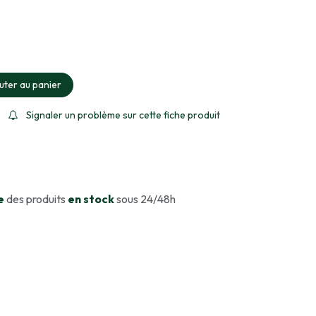
ment sélectionné
uter au panier
Signaler un problème sur cette fiche produit
e
des produits
en stock
sous 24/48h