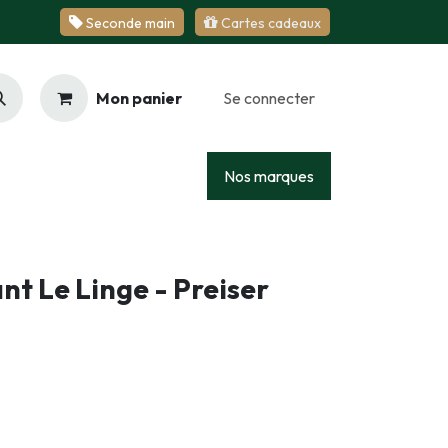
Se​​​​conde ​​​​m​​a​​in
Cartes cadeaux
Mon panier
Se connecter
Racing
Junior
Services
Nos marques
t Le Linge - Preiser