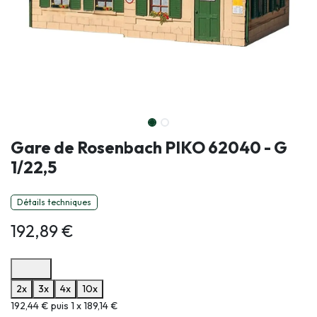
Gare de Rosenbach PIKO 62040 - G
1/22,5
Détails techniques
192,89
€
Options de paiement disponibles
2x
3x
4x
10x
Informations sur le plan de paiement sélectionné
192,44 € puis 1 x 189,14 €