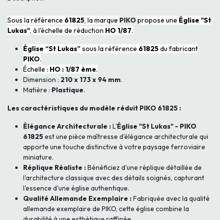
Sous la référence
61825
, la marque
PIKO
propose une
Église "St
Lukas"
, à l'échelle de réduction
HO 1/87
.
Église “St Lukas”
sous la référence
61825
du fabricant
PIKO
.
Échelle :
HO : 1/87 ème
.
Dimension :
210 x 173 x 94 mm
.
Matière :
Plastique
.
Les caractéristiques du modèle réduit PIKO 61825 :
Élégance Architecturale :
L'
Église "St Lukas" - PIKO
61825
est une pièce maîtresse d'élégance architecturale qui
apporte une touche distinctive à votre paysage ferroviaire
miniature.
Réplique Réaliste :
Bénéficiez d'une réplique détaillée de
l'architecture classique avec des détails soignés, capturant
l'essence d'une église authentique.
Qualité Allemande Exemplaire :
Fabriquée avec la qualité
allemande exemplaire de PIKO, cette église combine la
durabilité à une esthétique raffinée.