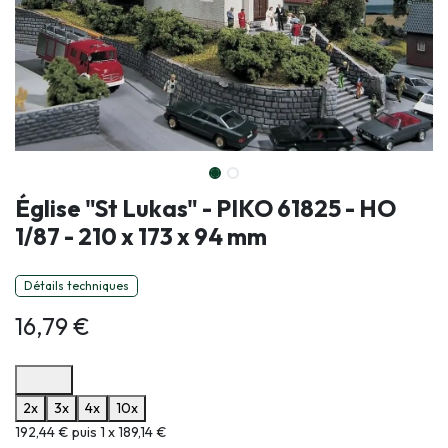
Église "St Lukas" - PIKO 61825 - HO
1/87 - 210 x 173 x 94 mm
Détails techniques
16,79
€
Options de paiement disponibles
2x
3x
4x
10x
Informations sur le plan de paiement sélectionné
192,44 € puis 1 x 189,14 €