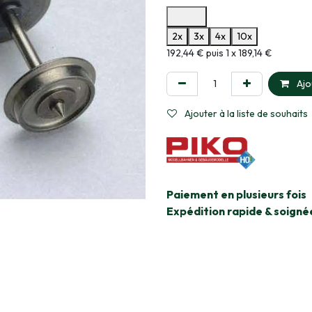
Options de paiement disponibles
2x
3x
4x
10x
Informations sur le plan de paie
192,44 € puis 1 x 189,14 €
Ajo
Ajouter à la liste de souhaits
​Paiement en plusieurs fois
Expédition rapide & soigné