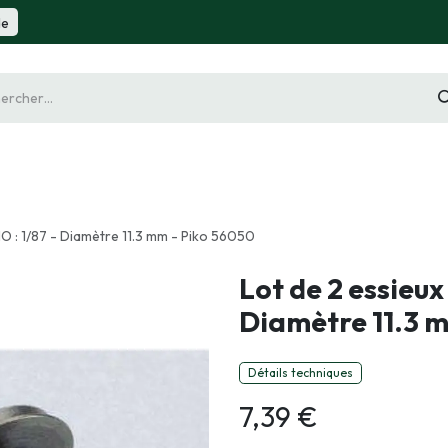
de
gurine
Diorama
Outillage
Radiocommande
Slot 
HO : 1/87 - Diamètre 11.3 mm - Piko 56050
Lot de 2 essieux 
Diamètre 11.3 
Détails techniques
7,39
€