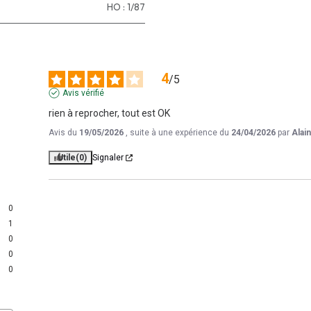
HO : 1/87
4
/
5
Avis vérifié
rien à reprocher, tout est OK
Avis du
19/05/2026
, suite à une expérience du
24/04/2026
par
Alain
Utile
(0)
Signaler
0
1
0
0
0