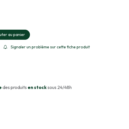
ment sélectionné
uter au panier
Signaler un problème sur cette fiche produit
e
des produits
en stock
sous 24/48h