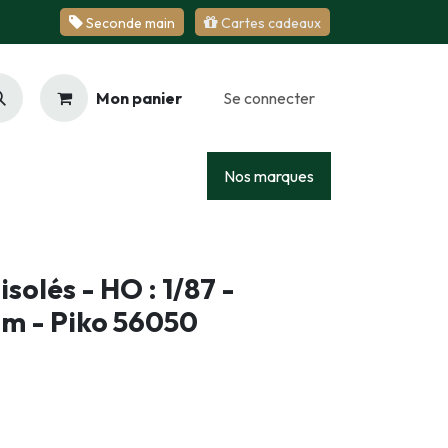
Se​​​​conde ​​​​m​​a​​in
Cartes cadeaux
Mon panier
Se connecter
Racing
Junior
Services
Nos marques
isolés - HO : 1/87 -
mm - Piko 56050