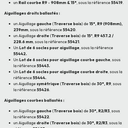
un
Rail courbe R9
-
908mm & 15°
, sous la référence
55419
.
Aiguillages droits ballastés :
un Aiguillage
gauche
(
Traverse bois
)
de
15°, R9 (908mm),
239mm
, sous la référence
55420
.
un Aiguillage
droite
(
Traverse bois
)
de
15
°,
R9 457.2 /
228.6 mm
, sous la référence
55421
.
Un
Lot de 6 socles pour aiguillage
, sous la référence
55442.
Un
Lot de 6 socles pour aiguillage courbe gauche
, sous
la référence
55443.
Un
Lot de 6 socles pour aiguillage courbe droite
, sous la
référence
55444.
un Aiguillage
symétrique
(
Traverse bois
)
de
30°, R9
, sous
la référence
55426
.
Aiguillages courbes ballastés :
un Aiguillage
gauche
(
Traverse bois
)
de
30°, R2/R3
, sous
la référence
55422
.
un Aiguillage
droite
(
Traverse bois
)
de
30°, R2/R3
, sous la