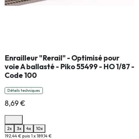
Enrailleur "Rerail" - Optimisé pour
voie A ballasté - Piko 55499 - HO 1/87 -
Code 100
Détails techniques
8,69
€
Options de paiement disponibles
2x
3x
4x
10x
Informations sur le plan de paiement sélectionné
192,44 € puis 1 x 189,14 €