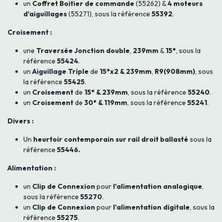
un
Coffret Boitier de commande
(55262) &
4 moteurs
d'aiguillages
(55271), sous la référence
55392
.
Croisement :
une
Traversée Jonction double
,
239mm
&
15°
, sous la
référence
55424
.
un
Aiguillage Triple
de
15°x2 & 239mm
,
R9(908mm)
, sous
la référence
55425
.
un
Croisement
de
15° & 239mm
, sous la référence
55240
.
un
Croisement
de
30° & 119mm
, sous la référence
55241
.
Divers :
Un
heurtoir contemporain sur rail droit ballasté
sous la
référence
55446.
Alimentation :
un
Clip de Connexion
pour
l'alimentation analogique
,
sous la référence
55270
.
un
Clip de Connexion
pour
l'alimentation digitale
, sous la
référence
55275
.