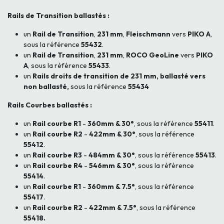
Rails de Transition ballastés :
un
Rail de Transition
,
231 mm
,
Fleischmann
vers
PIKO A
,
sous la référence
55432
.
un
Rail de Transition
,
231 mm
,
ROCO GeoLine
vers
PIKO
A
, sous la référence
55433
.
un
Rails droits de transition de 231 mm, ballasté vers
non ballasté,
sous la référence
55434
Rails Courbes ballastés :
un
Rail courbe R1
-
360mm & 30°
, sous la référence
55411
.
un
Rail courbe R2
-
422mm & 30°
, sous la référence
55412
.
un
Rail courbe R3
-
484mm & 30°
, sous la référence
55413
.
un
Rail courbe R4
-
546mm & 30°
, sous la référence
55414
.
un
Rail courbe R1
-
360mm & 7.5°
, sous la référence
55417
.
un
Rail courbe R2
-
422mm & 7.5°
, sous la référence
55418.