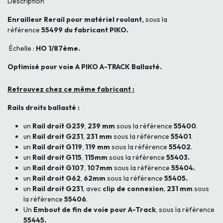
Description
Enrailleur Rerail pour matériel roulant,
sous la
référence
55499 du fabricant PIKO.
Échelle :
HO 1/87ème.
Optimisé pour voie A PIKO A-TRACK Ballasté.
Retrouvez chez ce même fabricant :
Rails droits ballasté :
un
Rail droit G239
,
239 mm
sous la référence
55400
.
un
Rail droit G231
,
231 mm
sous la référence
55401
.
un
Rail droit G119
,
119 mm
sous la référence
55402
.
un
Rail droit G115
,
115mm
sous la référence
55403.
un
Rail droit G107
,
107mm
sous la référence
55404.
un
Rail droit G62
,
62mm
sous la référence
55405.
un
Rail droit G231
, avec
clip de connexion
,
231 mm
sous
la référence
55406
.
Un
Embout de fin de voie pour A-Track
, sous la référence
55445.