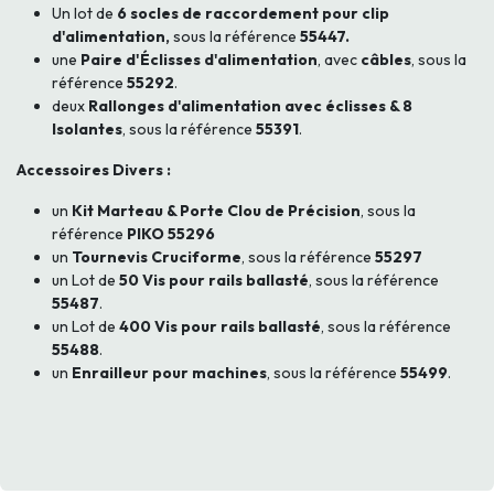
Un lot de
6 socles de raccordement pour clip
d'alimentation,
sous la référence
55447.
une
Paire d'Éclisses d'alimentation
, avec
câbles
, sous la
référence
55292
.
deux
Rallonges d'alimentation avec éclisses & 8
Isolantes
, sous la référence
55391
.
Accessoires Divers :
un
Kit Marteau & Porte Clou de Précision
, sous la
référence
PIKO 55296
un
Tournevis Cruciforme
, sous la référence
55297
un Lot de
50 Vis pour rails ballasté
, sous la référence
55487
.
un Lot de
400 Vis pour rails ballasté
, sous la référence
55488
.
un
Enrailleur pour machines
, sous la référence
55499
.