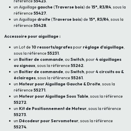
référence
55423
.
un Aiguillage
gauche
(
Traverse bois
)
de
15°, R3/R4
, sous la
référence
55427
.
un Aiguillage
droite
(
Traverse bois
)
de
15°, R3/R4
, sous la
référence
55428
.
Accessoire pour aiguillage :
un Lot de
10 ressorts/agrafes
pour
réglage d'aiguillage
,
sous la référence
55231
.
un
Boitier de commande
, ou
Switch
, pour
4 aiguillages
ou signaux
, sous la référence
55262
.
un
Boitier de commande
, ou
Switch
, pour
4 circuits ou &
éclairages
, sous la référence
55261
.
un
Moteur pour Aiguillage Gauche & Droite
, sous la
référence
55271
.
un
Moteur pour Aiguillage Sous Table
, sous la référence
55272
.
un
Kit de Positionnement de Moteur
, sous la référence
55273
.
un
Décodeur pour Servomoteur
, sous la référence
55274
.