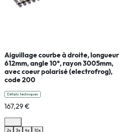
Aiguillage courbe à droite, longueur
612mm, angle 10°, rayon 3005mm,
avec coeur polarisé (electrofrog),
code 200
Détails techniques
167,29
€
Options de paiement disponibles
2x
3x
4x
10x