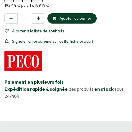
Informations sur le plan de paiement sélectionné
192,44 € puis 1 x 189,14 €
Ajouter au panier
Ajouter à la liste de souhaits
Signaler un problème sur cette fiche produit
​Paiement en plusieurs fois
Expédition rapide & soignée
des produits
en stock
sous
24/48h