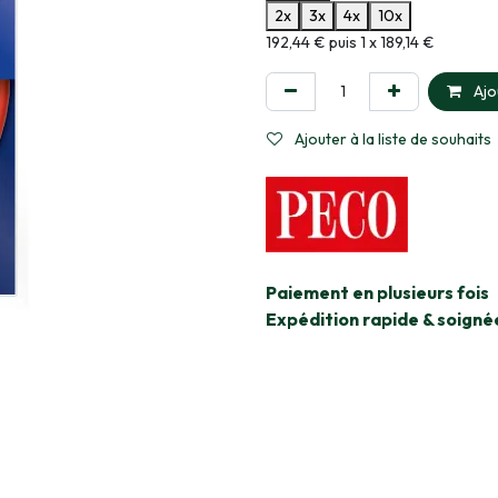
2x
3x
4x
10x
Informations sur le plan de paie
192,44 € puis 1 x 189,14 €
Ajo
Ajouter à la liste de souhaits
​Paiement en plusieurs fois
Expédition rapide & soigné