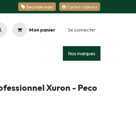
Se​​​​conde ​​​​m​​a​​in
Cartes cadeaux
Mon panier
Se connecter
Racing
Junior
Services
Nos marques
ofessionnel Xuron - Peco