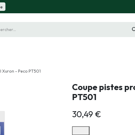
de
gurine
Diorama
Outillage
Radiocommande
Slot 
l Xuron - Peco PT501
Coupe pistes pr
PT501
30,49
€
Options de paiement disponibles