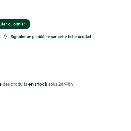
ment sélectionné
uter au panier
Signaler un problème sur cette fiche produit
e
des produits
en stock
sous 24/48h