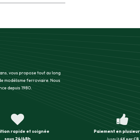
 ans, vous propose tout au long
 de modélisme ferroviaire. Nous
nce depuis 1980.
ition
rapide et soignée
Paiement en plusieur
sous
24/48h
Jusqu'à
4X par CB