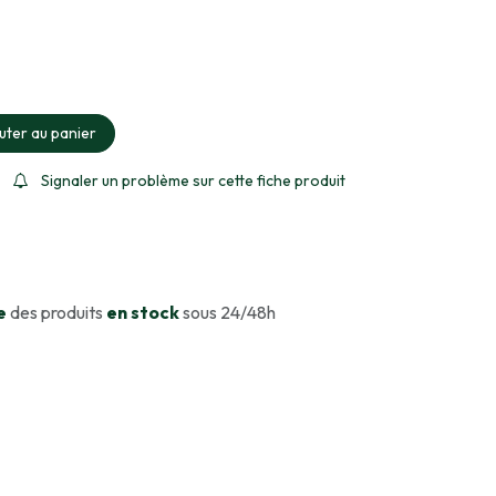
ment sélectionné
uter au panier
Signaler un problème sur cette fiche produit
e
des produits
en stock
sous 24/48h