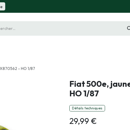
de
gurine
Diorama
Outillage
Radiocommande
Slot 
CX870562 - HO 1/87
Fiat 500e, jaun
HO 1/87
Détails techniques
29,99
€