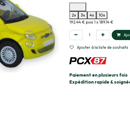
Options de paiement disponibles
2x
3x
4x
10x
Informations sur le plan de paie
192,44 € puis 1 x 189,14 €
Ajo
Ajouter à la liste de souhaits
​Paiement en plusieurs fois
Expédition rapide & soigné