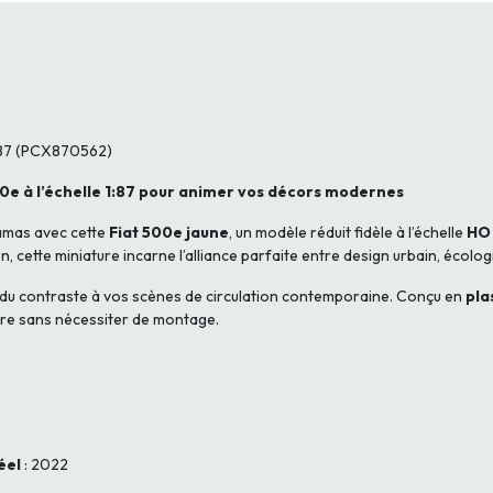
X87 (PCX870562)
00e à l’échelle 1:87 pour animer vos décors modernes
amas avec cette
Fiat 500e jaune
, un modèle réduit fidèle à l’échelle
HO 
n, cette miniature incarne l’alliance parfaite entre design urbain, écolo
t du contraste à vos scènes de circulation contemporaine. Conçu en
pla
aire sans nécessiter de montage.
éel
: 2022