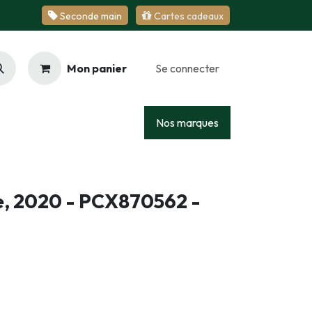
Se​​​​conde ​​​​m​​a​​in
Cartes cadeaux
Mon panier
Se connecter
Racing
Junior
Services
Nos marques
e, 2020 - PCX870562 -