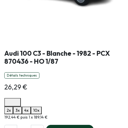
Audi 100 C3 - Blanche - 1982 - PCX
870436 - HO 1/87
Détails techniques
26,29
€
Options de paiement disponibles
2x
3x
4x
10x
Informations sur le plan de paiement sélectionné
192,44 € puis 1 x 189,14 €